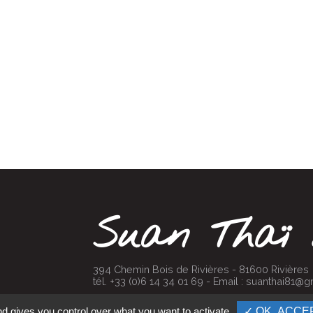
Suan Thaï 
394 Chemin Bois de Rivières - 81600 Rivières
tél. +33 (0)6 14 34 01 69 - Email :
suanthai81@g
nd gives you control over what you want to activate
✓ OK, ACCE